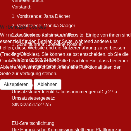
Vertreten durch:
Vorstand:
1. Vorsitzende: Jana Dächer
2. Vorsitzende: Monika Saager
Wir benutzen Cookies
Wir nutzen Cookies auf unserer Website. Einige von ihnen sind
1 Kassiererin: Kerstin Lehmler
essenziell für den Betrieb der Seite, während andere uns
1. Schriftführerin: Josefine Rössler
helfen, diese Website und die Nutzererfahrung zu verbessern
Kontakt
(Tracking Cookies). Sie können selbst entscheiden, ob Sie die
Telefon: 02683 946966
Cookies zulassen möchten. Bitte beachten Sie, dass bei einer
E-Mail:
vorstand@melodia-asbach.de
Ablehnung womöglich nicht mehr alle Funktionalitäten der
Seite zur Verfügung stehen.
Akzeptieren
Ablehnen
Umsatzsteuer-ID
Umsatzsteuer-Identifikationsnummer gemäß § 27 a
Umsatzsteuergesetz:
StNr32/651/5272/5
EU-Streitschlichtung
Die Europäische Kommission stellt eine Plattform zur