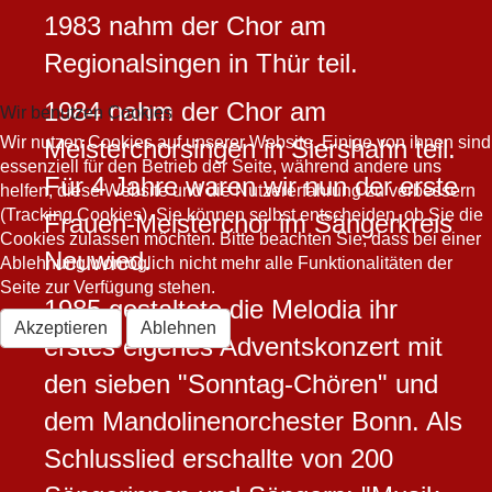
1983 nahm der Chor am
Regionalsingen in Thür teil.
1984 nahm der Chor am
Wir benutzen Cookies
Wir nutzen Cookies auf unserer Website. Einige von ihnen sind
Meisterchorsingen in Siershahn teil.
essenziell für den Betrieb der Seite, während andere uns
Für 4 Jahre waren wir nun der erste
helfen, diese Website und die Nutzererfahrung zu verbessern
(Tracking Cookies). Sie können selbst entscheiden, ob Sie die
Frauen-Meisterchor im Sängerkreis
Cookies zulassen möchten. Bitte beachten Sie, dass bei einer
Neuwied.
Ablehnung womöglich nicht mehr alle Funktionalitäten der
Seite zur Verfügung stehen.
1985 gestaltete die Melodia ihr
Akzeptieren
Ablehnen
erstes eigenes Adventskonzert mit
den sieben "Sonntag-Chören" und
dem Mandolinenorchester Bonn. Als
Schlusslied erschallte von 200